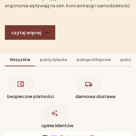
ergonomia wpływają na sen, koncentrację i samodzielność.
czytaj więcej
Wszystkie
pokój dziecka
pokoje chłopców
pokoje 
bezpieczne płatności
darmowa dostawa
opinie klientów