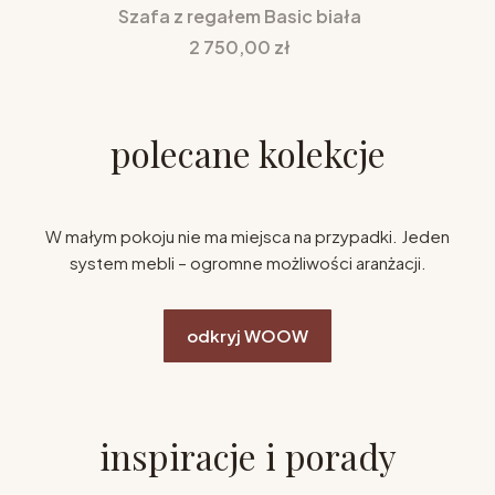
Szafa z regałem Basic biała
Cena
2 750,00 zł
polecane kolekcje
W małym pokoju nie ma miejsca na przypadki. Jeden
system mebli – ogromne możliwości aranżacji.
odkryj WOOW
inspiracje i porady