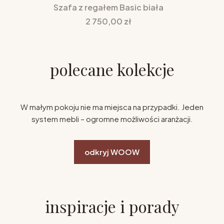
Szafa z regałem Basic biała
Cena
2 750,00 zł
polecane kolekcje
W małym pokoju nie ma miejsca na przypadki. Jeden
system mebli – ogromne możliwości aranżacji.
odkryj WOOW
inspiracje i porady