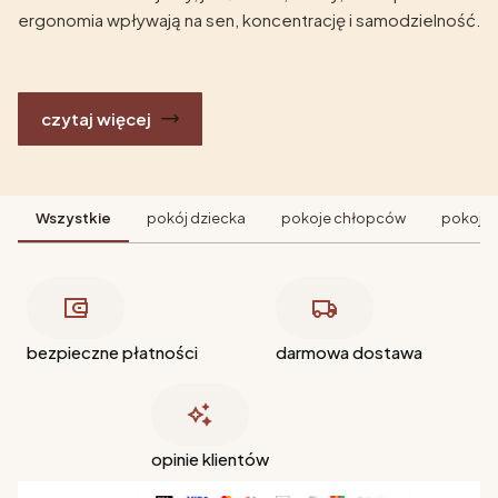
ergonomia wpływają na sen, koncentrację i samodzielność.
czytaj więcej
Wszystkie
pokój dziecka
pokoje chłopców
pokoje 
bezpieczne płatności
darmowa dostawa
opinie klientów