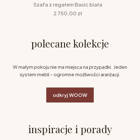
Szafa z regałem Basic biała
Cena
2 750,00 zł
polecane kolekcje
W małym pokoju nie ma miejsca na przypadki. Jeden
system mebli – ogromne możliwości aranżacji.
odkryj WOOW
inspiracje i porady