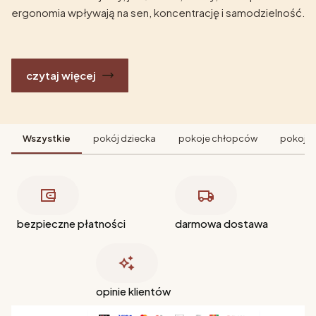
ergonomia wpływają na sen, koncentrację i samodzielność.
czytaj więcej
Wszystkie
pokój dziecka
pokoje chłopców
pokoje 
bezpieczne płatności
darmowa dostawa
opinie klientów