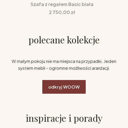
Szafa z regałem Basic biała
Cena
2 750,00 zł
polecane kolekcje
W małym pokoju nie ma miejsca na przypadki. Jeden
system mebli – ogromne możliwości aranżacji.
odkryj WOOW
inspiracje i porady