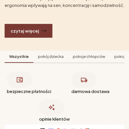
ergonomia wpływają na sen, koncentrację i samodzielność.
czytaj więcej
Wszystkie
pokój dziecka
pokoje chłopców
pokoje 
bezpieczne płatności
darmowa dostawa
opinie klientów