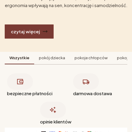
ergonomia wpływają na sen, koncentrację i samodzielność.
czytaj więcej
Wszystkie
pokój dziecka
pokoje chłopców
pokoje 
bezpieczne płatności
darmowa dostawa
opinie klientów