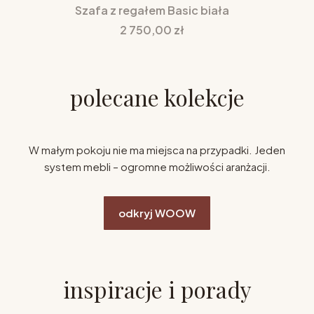
Szafa z regałem Basic biała
Cena
2 750,00 zł
polecane kolekcje
W małym pokoju nie ma miejsca na przypadki. Jeden
system mebli – ogromne możliwości aranżacji.
odkryj WOOW
inspiracje i porady