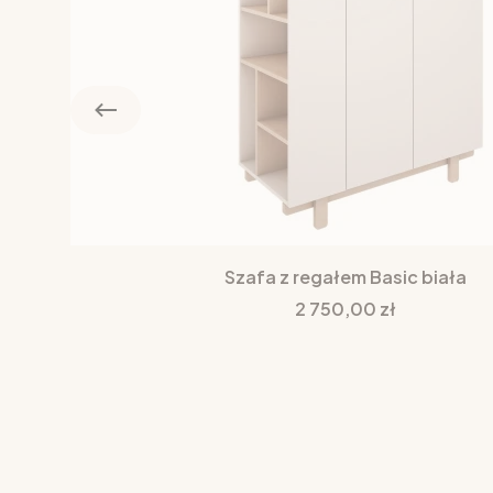
Szafa z regałem Basic biała
Cena
2 750,00 zł