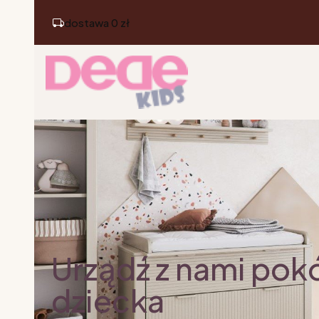
dostawa 0 zł
Urządź z nami pok
dziecka