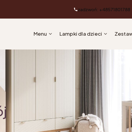
zadzwoń: +48571801788
Menu
Lampki dla dzieci
Zestaw
ój