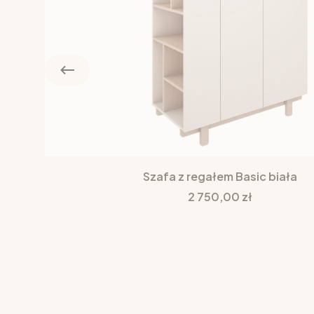
Szafa z regałem Basic biała
Cena
2 750,00 zł