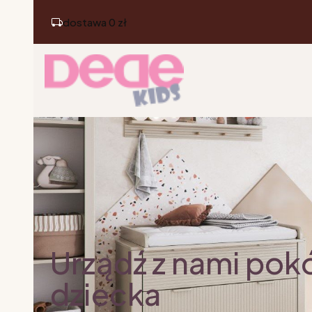
dostawa 0 zł
Urządź z nami pok
dziecka