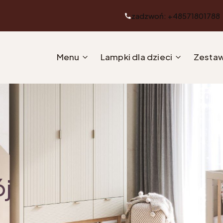
zadzwoń: +48571801788
Menu
Lampki dla dzieci
Zestaw
ój