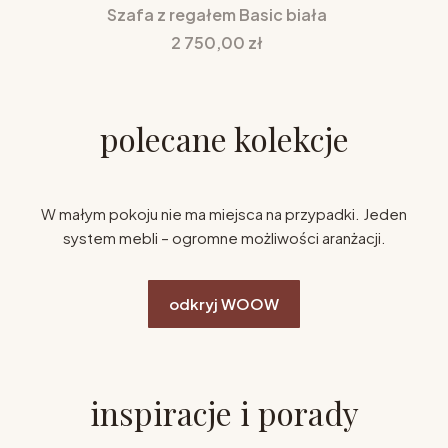
Szafa z regałem Basic biała
Cena
2 750,00 zł
polecane kolekcje
W małym pokoju nie ma miejsca na przypadki. Jeden
system mebli – ogromne możliwości aranżacji.
odkryj WOOW
inspiracje i porady