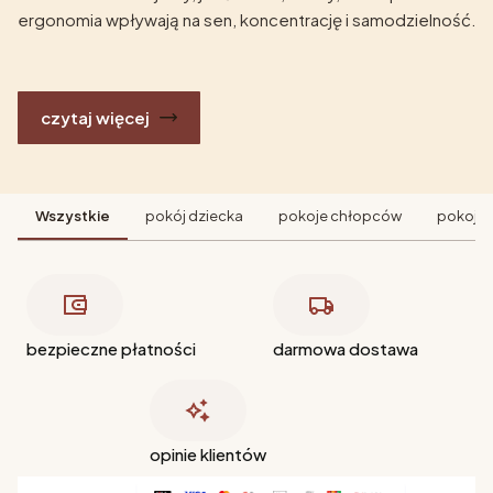
ergonomia wpływają na sen, koncentrację i samodzielność.
czytaj więcej
Wszystkie
pokój dziecka
pokoje chłopców
pokoje 
bezpieczne płatności
darmowa dostawa
opinie klientów