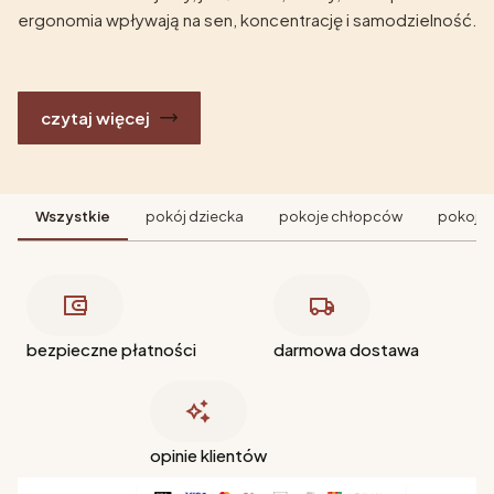
ergonomia wpływają na sen, koncentrację i samodzielność.
czytaj więcej
Wszystkie
pokój dziecka
pokoje chłopców
pokoje 
bezpieczne płatności
darmowa dostawa
opinie klientów