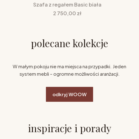
Szafa z regałem Basic biała
Cena
2 750,00 zł
polecane kolekcje
W małym pokoju nie ma miejsca na przypadki. Jeden
system mebli – ogromne możliwości aranżacji.
odkryj WOOW
inspiracje i porady