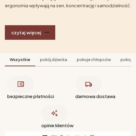
ergonomia wpływają na sen, koncentrację i samodzielność.
czytaj więcej
Wszystkie
pokój dziecka
pokoje chłopców
pokoje 
bezpieczne płatności
darmowa dostawa
opinie klientów