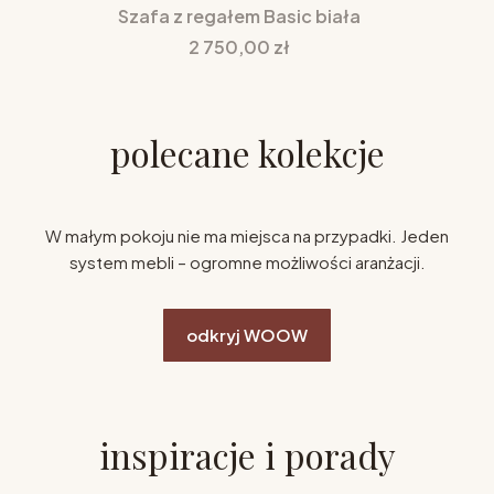
Szafa z regałem Basic biała
Cena
2 750,00 zł
polecane kolekcje
W małym pokoju nie ma miejsca na przypadki. Jeden
system mebli – ogromne możliwości aranżacji.
odkryj WOOW
inspiracje i porady