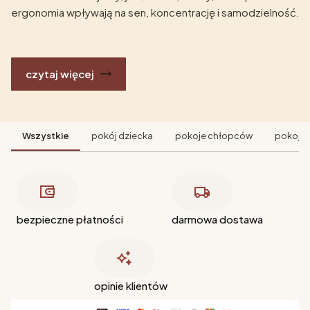
ergonomia wpływają na sen, koncentrację i samodzielność.
czytaj więcej
Wszystkie
pokój dziecka
pokoje chłopców
pokoje 
bezpieczne płatności
darmowa dostawa
opinie klientów