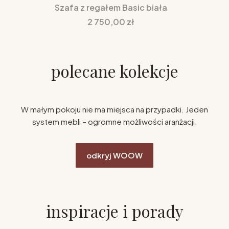
Szafa z regałem Basic biała
Cena
2 750,00 zł
polecane kolekcje
W małym pokoju nie ma miejsca na przypadki. Jeden
system mebli – ogromne możliwości aranżacji.
odkryj WOOW
inspiracje i porady