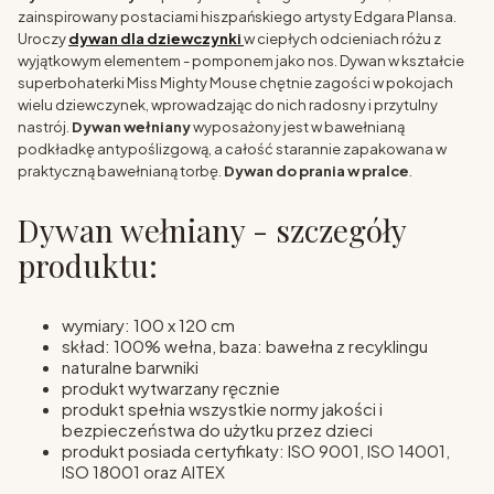
zainspirowany postaciami hiszpańskiego artysty Edgara Plansa.
Uroczy
dywan dla dziewczynki
w ciepłych odcieniach różu z
wyjątkowym elementem - pomponem jako nos. Dywan w kształcie
superbohaterki Miss Mighty Mouse chętnie zagości w pokojach
wielu dziewczynek, wprowadzając do nich radosny i przytulny
nastrój.
Dywan wełniany
wyposażony jest w bawełnianą
podkładkę antypoślizgową, a całość starannie zapakowana w
praktyczną bawełnianą torbę.
Dywan do prania w pralce
.
Dywan wełniany - szczegóły
produktu:
wymiary: 100 x 120 cm
skład: 100% wełna, baza: bawełna z recyklingu
naturalne barwniki
produkt wytwarzany ręcznie
produkt spełnia wszystkie normy jakości i
bezpieczeństwa do użytku przez dzieci
produkt posiada certyfikaty: ISO 9001, ISO 14001,
ISO 18001 oraz AITEX