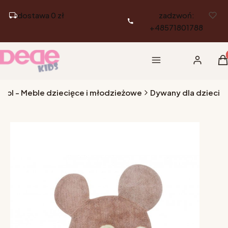
dostawa 0 zł
zadzwoń:
+48571801788
Pr
Menu
Zaloguj si
K
.pl - Meble dziecięce i młodzieżowe
Dywany dla dzieci