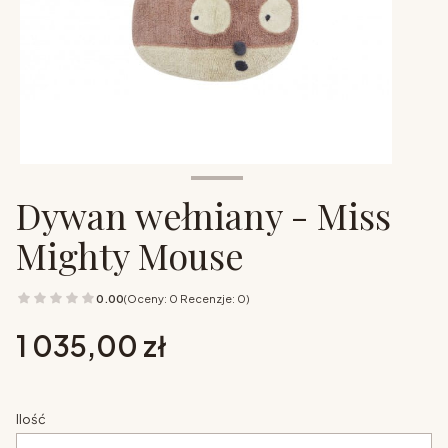
Dywan wełniany - Miss
Mighty Mouse
0.00
(Oceny: 0 Recenzje: 0)
Cena
1 035,00 zł
Ilość