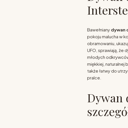
Interste
Bawełniany
dywan d
pokoju malucha w k
obramowaniu, ukazują
UFO, sprawiają, że 
młodych odkrywców 
miękkiej, naturalnej 
także łatwy do utrzy
pralce.
Dywan d
szczegó