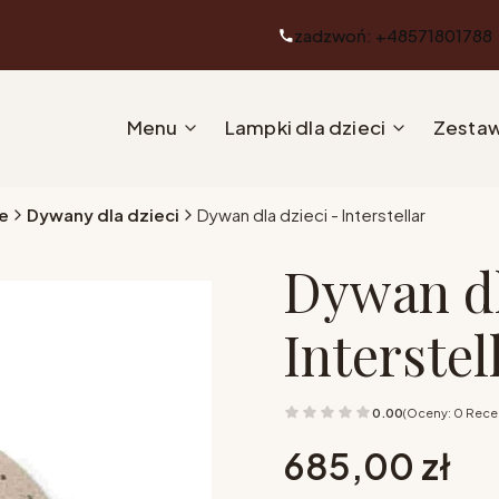
zadzwoń: +48571801788
Menu
Lampki dla dzieci
Zestaw
e
Dywany dla dzieci
Dywan dla dzieci - Interstellar
Dywan dl
Interstel
0.00
(Oceny: 0 Recen
Cena
685,00 zł