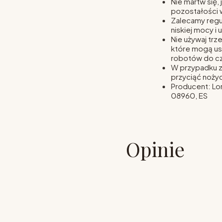
Nie martw się, 
pozostałości 
Zalecamy regul
niskiej mocy i
Nie używaj trz
które mogą us
robotów do c
W przypadku zn
przyciąć nożyc
Producent: Lo
08960, ES
Opinie