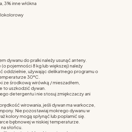
, 3% inne włókna
elokolorowy
em dywanu do pralki należy usunąć anteny.
e (o pojemności 8 kg lub większej) należy
 oddzielnie, używając delikatnego programu o
temperaturze 30°C.
lki ze środkową wirówką / mieszadłem,
 to uszkodzić dywan.
go detergentu i nie stosuj zmiękczaczy ani
prędkość wirowania, jeśli dywan ma warkocze,
ompony. Nie pozostawiaj mokrego dywanu w
aż kolory mogą spłynąć lub poplamić się.
arce bębnowej w niskiej temperaturze.
a na słońcu.