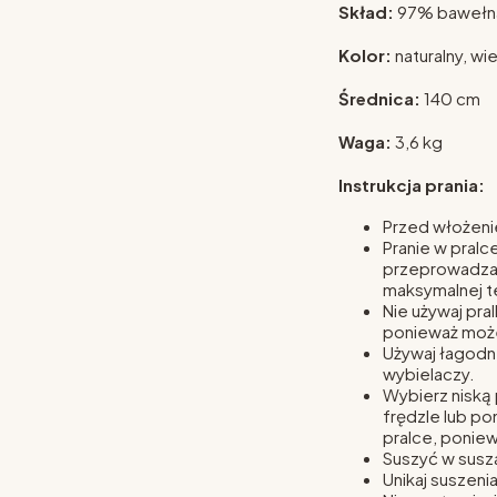
Skład:
97% bawełna
Kolor:
naturalny, wi
Średnica:
140 cm
Waga:
3,6 kg
Instrukcja prania:
Przed włożeni
Pranie w pralc
przeprowadzać
maksymalnej 
Nie używaj pra
ponieważ może
Używaj łagodne
wybielaczy.
Wybierz niską 
frędzle lub p
pralce, poniew
Suszyć w susz
Unikaj suszeni