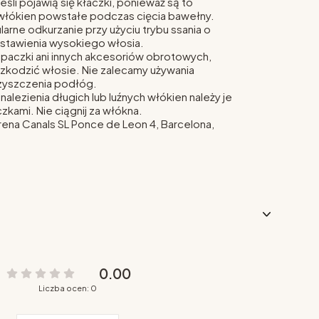
jeśli pojawią się kłaczki, ponieważ są to
włókien powstałe podczas cięcia bawełny.
arne odkurzanie przy użyciu trybu ssania o
 ustawienia wysokiego włosia.
epaczki ani innych akcesoriów obrotowych,
zkodzić włosie. Nie zalecamy używania
zyszczenia podłóg.
alezienia długich lub luźnych włókien należy je
zkami. Nie ciągnij za włókna.
rena Canals SL
Ponce de Leon 4, Barcelona,
0.00
Liczba ocen: 0