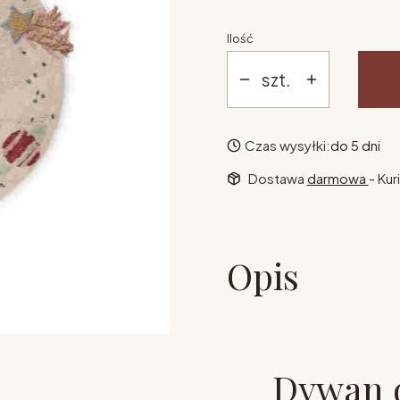
Ilość
szt.
Czas wysyłki:
do 5 dni
Dostawa
darmowa
- Kur
Opis
Dywan d