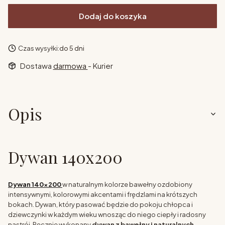
Dodaj do koszyka
Czas wysyłki:
do 5 dni
Dostawa
darmowa
- Kurier
Opis
Dywan 140x200
Dywan 140x200
w naturalnym kolorze bawełny ozdobiony
intensywnymi, kolorowymi akcentami i frędzlami na krótszych
bokach. Dywan, który pasować będzie do pokoju chłopca i
dziewczynki w każdym wieku wnosząc do niego ciepły i radosny
nastrój. Ręcznie wykonany
dywan z bawełny i naturalnych