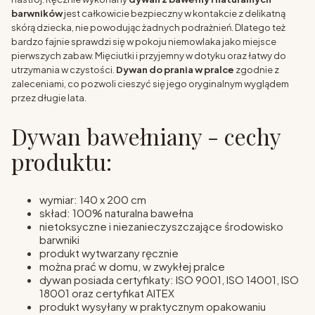
barwników
jest całkowicie bezpieczny w kontakcie z delikatną
skórą dziecka, nie powodując żadnych podrażnień. Dlatego też
bardzo fajnie sprawdzi się w pokoju niemowlaka jako miejsce
pierwszych zabaw. Mięciutki i przyjemny w dotyku oraz łatwy do
utrzymania w czystości.
Dywan do prania w pralce
zgodnie z
zaleceniami, co pozwoli cieszyć się jego oryginalnym wyglądem
przez długie lata.
Dywan bawełniany - cechy
produktu:
wymiar: 140 x 200 cm
skład: 100% naturalna bawełna
nietoksyczne i niezanieczyszczające środowisko
barwniki
produkt wytwarzany ręcznie
można prać w domu, w zwykłej pralce
dywan posiada certyfikaty: ISO 9001, ISO 14001, ISO
18001 oraz certyfikat AITEX
produkt wysyłany w praktycznym opakowaniu