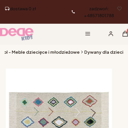
dostawa 0 zł
zadzwoń:
+48571801788
Pr
Menu
Zaloguj si
K
.pl - Meble dziecięce i młodzieżowe
Dywany dla dzieci