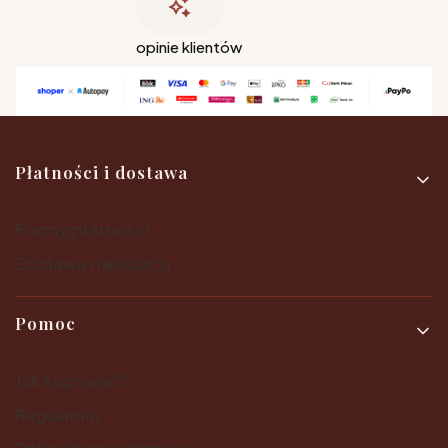
opinie klientów
Linki w stopce
Płatności i dostawa
Formy płatności
Dostawa i realizacja
Pomoc
Jak kupować?
Regulamin