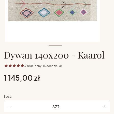
Dywan 140x200 - Kaarol
5.00
(Oceny: 1 Recenzje: 0)
Cena
1 145,00 zł
Ilość
szt.