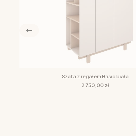
Szafa z regałem Basic biała
Cena
2 750,00 zł