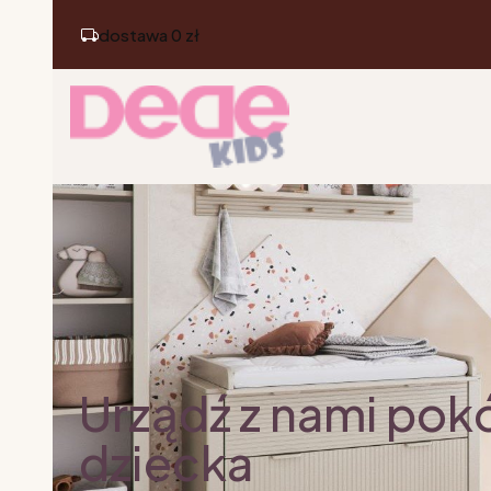
dostawa 0 zł
Urządź z nami pok
dziecka