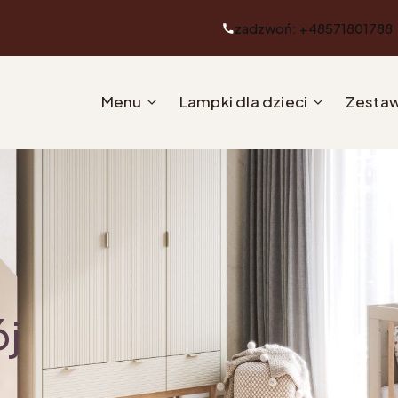
zadzwoń: +48571801788
Menu
Lampki dla dzieci
Zestaw
ój