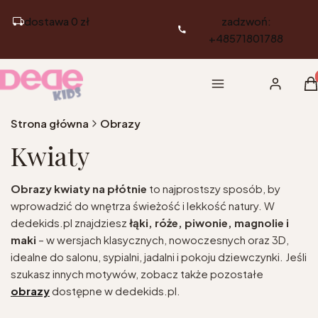
dostawa 0 zł
zadzwoń:
+48571801788
Pr
Menu
Zaloguj si
K
Strona główna
Obrazy
Kwiaty
Obrazy kwiaty na płótnie
to najprostszy sposób, by
wprowadzić do wnętrza świeżość i lekkość natury. W
dedekids.pl znajdziesz
łąki, róże, piwonie, magnolie i
maki
– w wersjach klasycznych, nowoczesnych oraz 3D,
idealne do salonu, sypialni, jadalni i pokoju dziewczynki. Jeśli
szukasz innych motywów, zobacz także pozostałe
obrazy
dostępne w dedekids.pl.