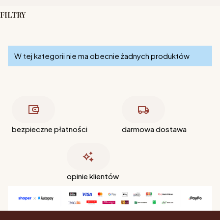
FILTRY
Koniec filtrów
Lista produktów
W tej kategorii nie ma obecnie żadnych produktów
bezpieczne płatności
darmowa dostawa
opinie klientów