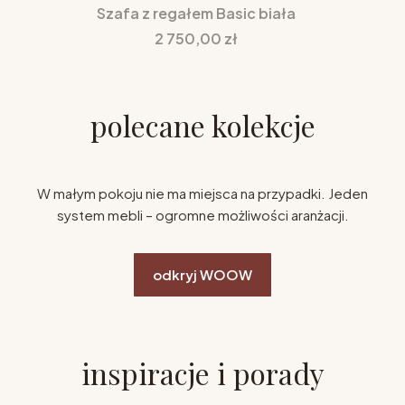
Szafa z regałem Basic biała
Cena
2 750,00 zł
polecane kolekcje
W małym pokoju nie ma miejsca na przypadki. Jeden
system mebli – ogromne możliwości aranżacji.
odkryj WOOW
inspiracje i porady