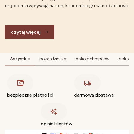
ergonomia wpływają na sen, koncentrację i samodzielność.
czytaj więcej
Wszystkie
pokój dziecka
pokoje chłopców
pokoje 
bezpieczne płatności
darmowa dostawa
opinie klientów