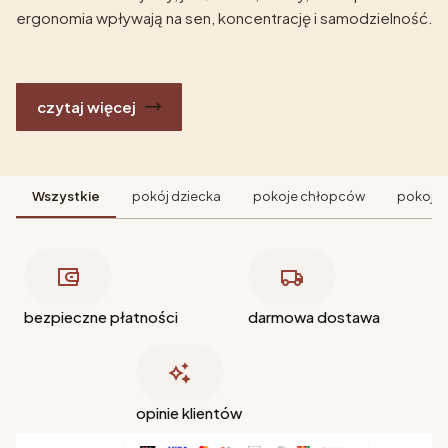
ergonomia wpływają na sen, koncentrację i samodzielność.
czytaj więcej
Wszystkie
pokój dziecka
pokoje chłopców
pokoje 
bezpieczne płatności
darmowa dostawa
opinie klientów