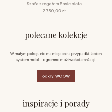
Szafa z regałem Basic biała
Cena
2 750,00 zł
polecane kolekcje
W małym pokoju nie ma miejsca na przypadki. Jeden
system mebli – ogromne możliwości aranżacji.
odkryj WOOW
inspiracje i porady