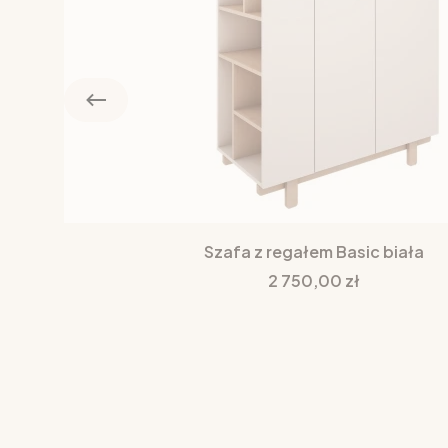
Szafa z regałem Basic biała
Cena
2 750,00 zł