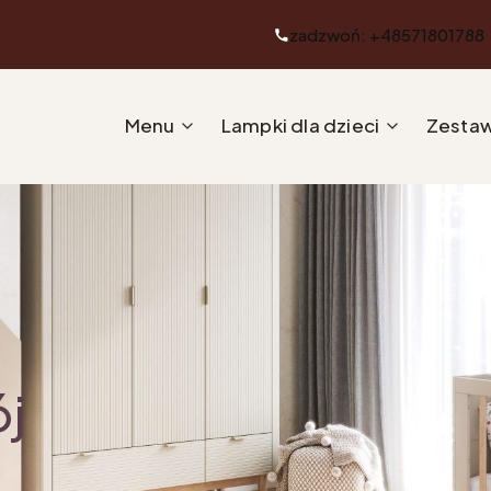
zadzwoń: +48571801788
Menu
Lampki dla dzieci
Zestaw
ój