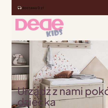
dostawa 0 zł
Urządź z nami pok
dziecka