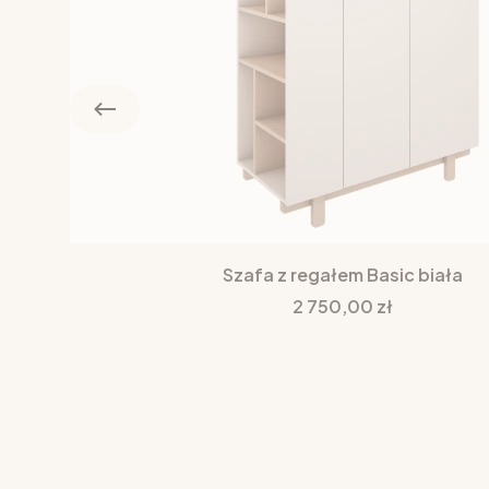
Szafa z regałem Basic biała
Cena
2 750,00 zł