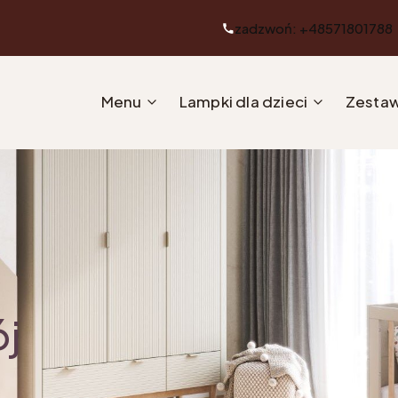
zadzwoń: +48571801788
Menu
Lampki dla dzieci
Zestaw
ój