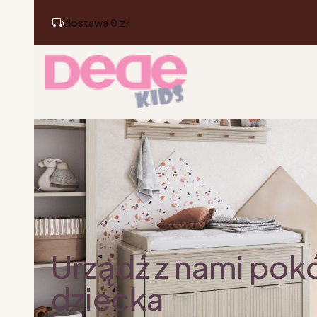
dostawa 0 zł
Urządź z nami pok
dziecka