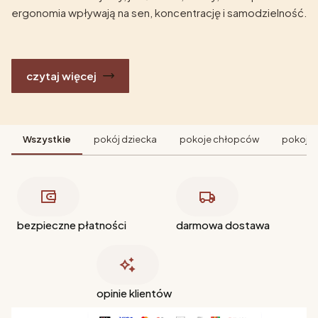
ergonomia wpływają na sen, koncentrację i samodzielność.
czytaj więcej
Wszystkie
pokój dziecka
pokoje chłopców
pokoje 
bezpieczne płatności
darmowa dostawa
opinie klientów