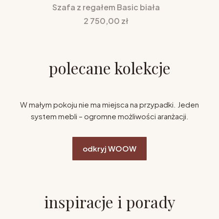
Szafa z regałem Basic biała
Cena
2 750,00 zł
polecane kolekcje
W małym pokoju nie ma miejsca na przypadki. Jeden
system mebli – ogromne możliwości aranżacji.
odkryj WOOW
inspiracje i porady