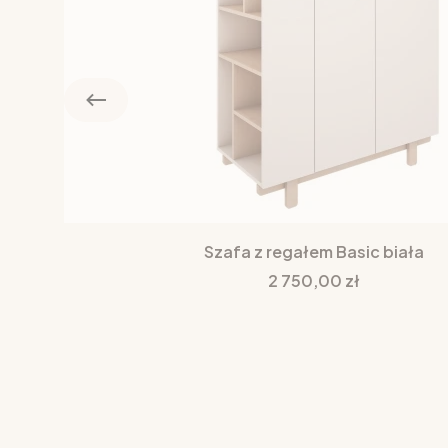
Szafa z regałem Basic biała
Cena
2 750,00 zł