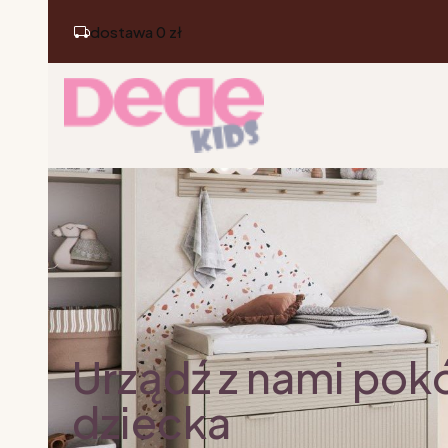
dostawa 0 zł
Urządź z nami pok
dziecka