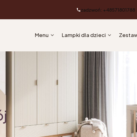
zadzwoń: +48571801788
Menu
Lampki dla dzieci
Zestaw
ój