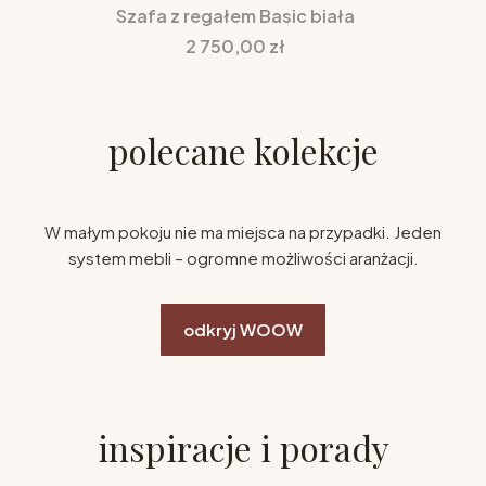
Szafa z regałem Basic biała
Cena
2 750,00 zł
polecane kolekcje
W małym pokoju nie ma miejsca na przypadki. Jeden
system mebli – ogromne możliwości aranżacji.
odkryj WOOW
inspiracje i porady