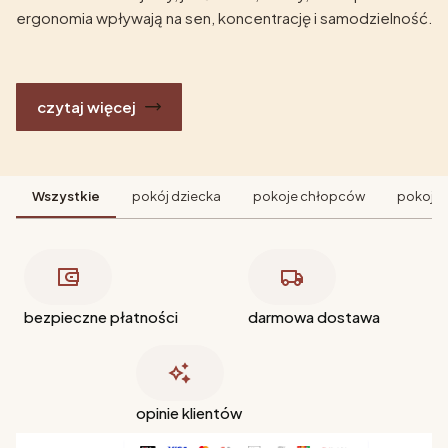
ergonomia wpływają na sen, koncentrację i samodzielność.
czytaj więcej
Wszystkie
pokój dziecka
pokoje chłopców
pokoje 
bezpieczne płatności
darmowa dostawa
opinie klientów