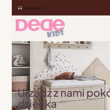
dostawa 0 zł
Urządź z nami pok
dziecka