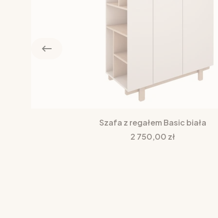
Szafa z regałem Basic biała
Cena
2 750,00 zł