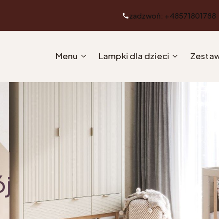
zadzwoń: +48571801788
Menu
Lampki dla dzieci
Zestaw
ój