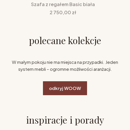
Szafa z regałem Basic biała
Cena
2 750,00 zł
polecane kolekcje
W małym pokoju nie ma miejsca na przypadki. Jeden
system mebli – ogromne możliwości aranżacji.
odkryj WOOW
inspiracje i porady