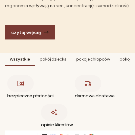
ergonomia wpływają na sen, koncentrację i samodzielność.
czytaj więcej
Wszystkie
pokój dziecka
pokoje chłopców
pokoje 
bezpieczne płatności
darmowa dostawa
opinie klientów