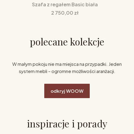
Szafa z regałem Basic biała
Cena
2 750,00 zł
polecane kolekcje
W małym pokoju nie ma miejsca na przypadki. Jeden
system mebli – ogromne możliwości aranżacji.
odkryj WOOW
inspiracje i porady