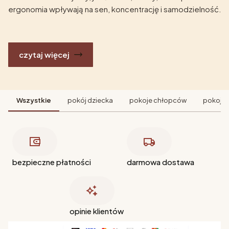
ergonomia wpływają na sen, koncentrację i samodzielność.
czytaj więcej
Wszystkie
pokój dziecka
pokoje chłopców
pokoje 
bezpieczne płatności
darmowa dostawa
opinie klientów