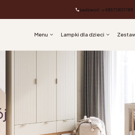
zadzwoń: +48571801788
Menu
Lampki dla dzieci
Zestaw
ój