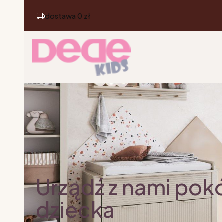
dostawa 0 zł
Urządź z nami pok
dziecka