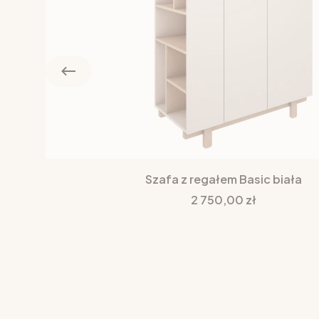
Szafa z regałem Basic biała
Cena
2 750,00 zł