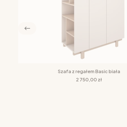
Szafa z regałem Basic biała
Cena
2 750,00 zł