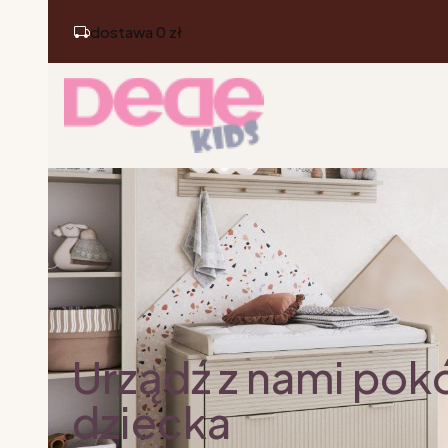
dostawa 0 zł
Urządź z nami pok
dziecka