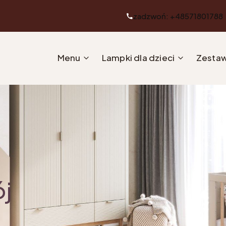
zadzwoń: +48571801788
Menu
Lampki dla dzieci
Zestaw
ój