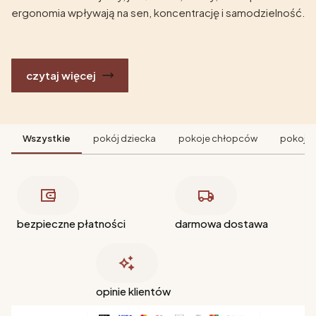
ergonomia wpływają na sen, koncentrację i samodzielność.
czytaj więcej
Wszystkie
pokój dziecka
pokoje chłopców
pokoje 
bezpieczne płatności
darmowa dostawa
opinie klientów