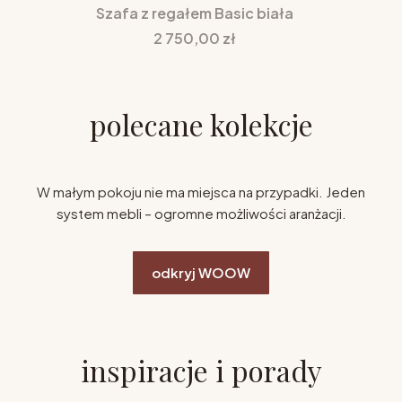
Szafa z regałem Basic biała
Cena
2 750,00 zł
polecane kolekcje
W małym pokoju nie ma miejsca na przypadki. Jeden
system mebli – ogromne możliwości aranżacji.
odkryj WOOW
inspiracje i porady