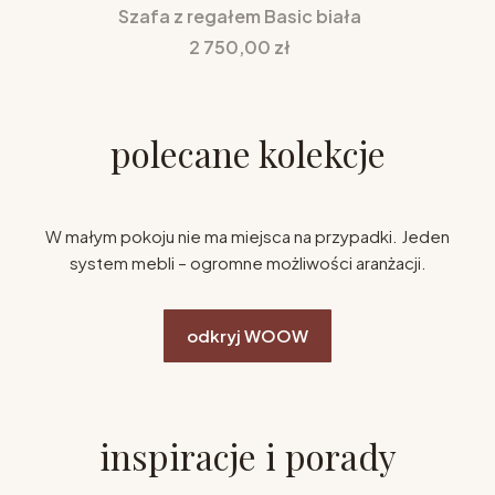
Szafa z regałem Basic biała
Cena
2 750,00 zł
polecane kolekcje
W małym pokoju nie ma miejsca na przypadki. Jeden
system mebli – ogromne możliwości aranżacji.
odkryj WOOW
inspiracje i porady