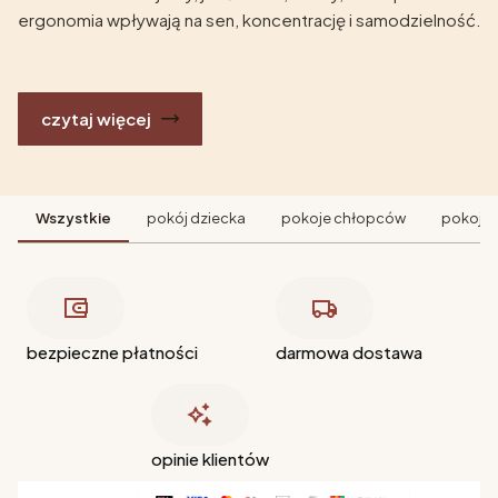
ergonomia wpływają na sen, koncentrację i samodzielność.
czytaj więcej
Wszystkie
pokój dziecka
pokoje chłopców
pokoje 
bezpieczne płatności
darmowa dostawa
opinie klientów