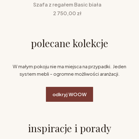
Szafa z regałem Basic biała
Cena
2 750,00 zł
polecane kolekcje
W małym pokoju nie ma miejsca na przypadki. Jeden
system mebli – ogromne możliwości aranżacji.
odkryj WOOW
inspiracje i porady