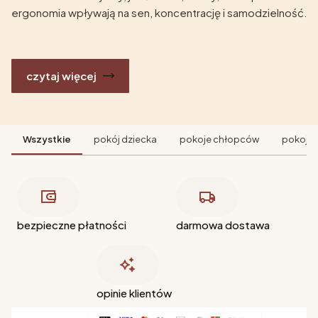
ergonomia wpływają na sen, koncentrację i samodzielność.
czytaj więcej
Wszystkie
pokój dziecka
pokoje chłopców
pokoje 
bezpieczne płatności
darmowa dostawa
opinie klientów