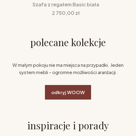
Szafa z regałem Basic biała
Cena
2 750,00 zł
polecane kolekcje
W małym pokoju nie ma miejsca na przypadki. Jeden
system mebli – ogromne możliwości aranżacji.
odkryj WOOW
inspiracje i porady