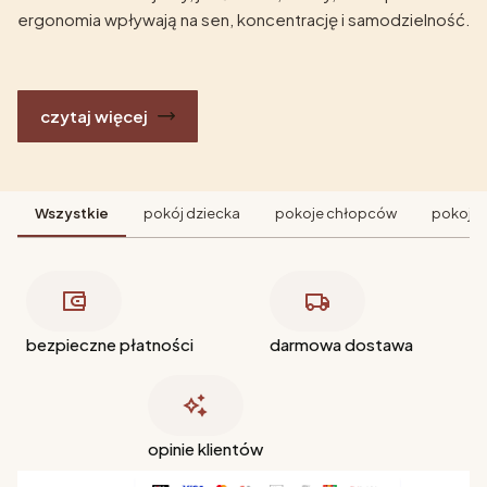
ergonomia wpływają na sen, koncentrację i samodzielność.
czytaj więcej
Wszystkie
pokój dziecka
pokoje chłopców
pokoje 
bezpieczne płatności
darmowa dostawa
opinie klientów