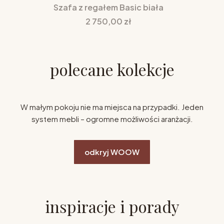
Szafa z regałem Basic biała
Cena
2 750,00 zł
polecane kolekcje
W małym pokoju nie ma miejsca na przypadki. Jeden
system mebli – ogromne możliwości aranżacji.
odkryj WOOW
inspiracje i porady