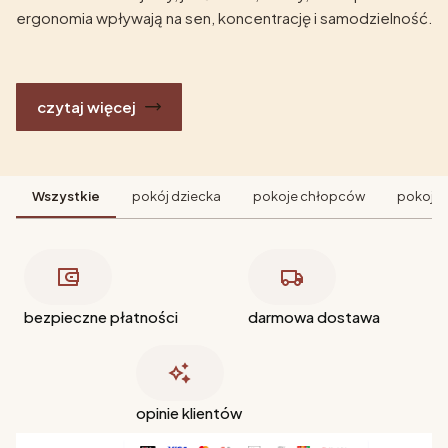
ergonomia wpływają na sen, koncentrację i samodzielność.
czytaj więcej
Wszystkie
pokój dziecka
pokoje chłopców
pokoje 
bezpieczne płatności
darmowa dostawa
opinie klientów