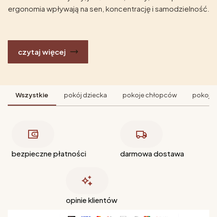
ergonomia wpływają na sen, koncentrację i samodzielność.
czytaj więcej
Wszystkie
pokój dziecka
pokoje chłopców
pokoje 
bezpieczne płatności
darmowa dostawa
opinie klientów