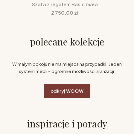
Szafa z regałem Basic biała
Cena
2 750,00 zł
polecane kolekcje
W małym pokoju nie ma miejsca na przypadki. Jeden
system mebli – ogromne możliwości aranżacji.
odkryj WOOW
inspiracje i porady