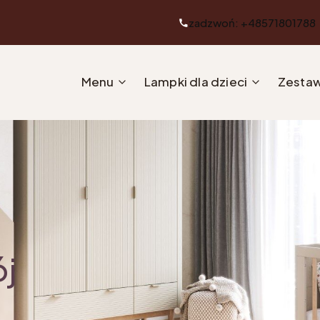
zadzwoń: +48571801788
Menu
Lampki dla dzieci
Zestaw
ój