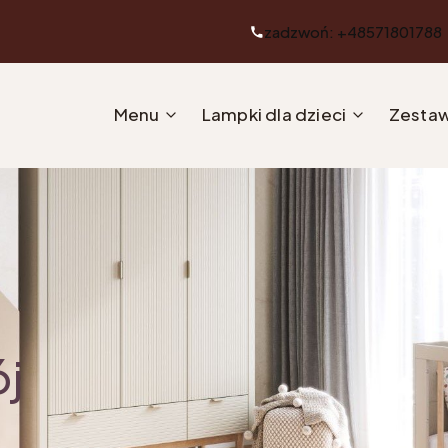
zadzwoń: +48571801788
Menu
Lampki dla dzieci
Zestaw
ój