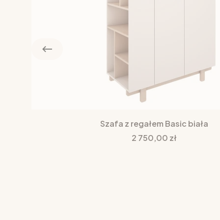
Szafa z regałem Basic biała
Cena
2 750,00 zł