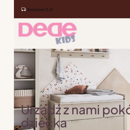
dostawa 0 zł
Urządź z nami pok
dziecka