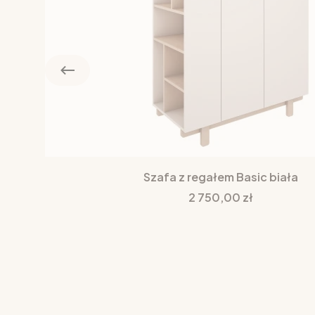
Szafa z regałem Basic biała
Cena
2 750,00 zł