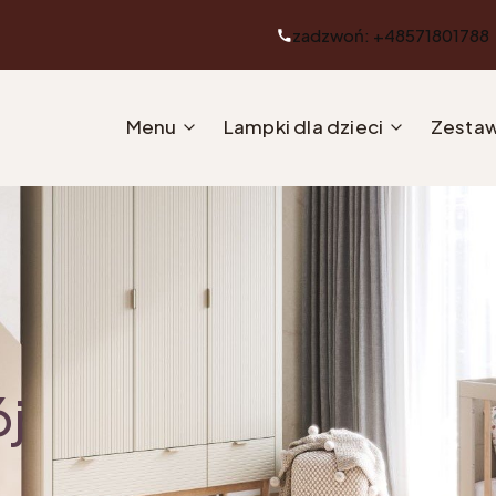
zadzwoń: +48571801788
Menu
Lampki dla dzieci
Zestaw
ój