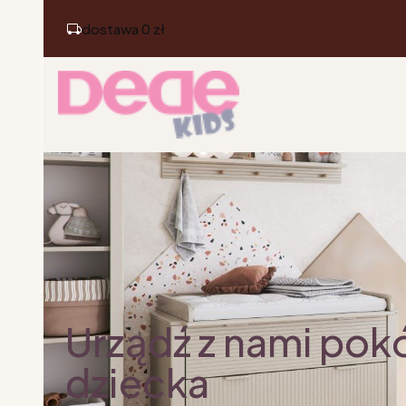
dostawa 0 zł
Urządź z nami pok
dziecka