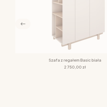
Szafa z regałem Basic biała
Cena
2 750,00 zł