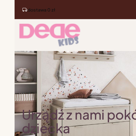
dostawa 0 zł
Urządź z nami pok
dziecka