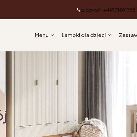
zadzwoń: +48571801788
Menu
Lampki dla dzieci
Zestaw
ój