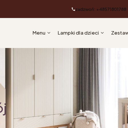
zadzwoń: +48571801788
Menu
Lampki dla dzieci
Zestaw
ój