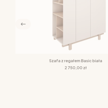
Szafa z regałem Basic biała
Cena
2 750,00 zł