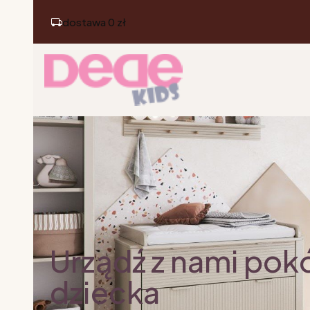
dostawa 0 zł
Urządź z nami pok
dziecka