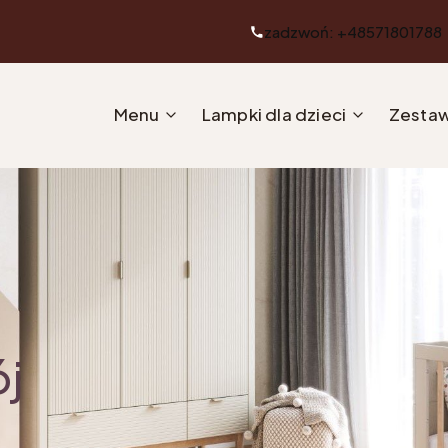
zadzwoń: +48571801788
Menu
Lampki dla dzieci
Zestaw
ój