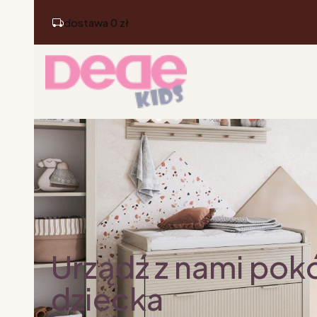
dostawa 0 zł
Urządź z nami pok
dziecka