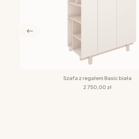
Szafa z regałem Basic biała
Cena
2 750,00 zł