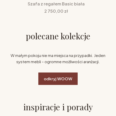
Szafa z regałem Basic biała
Cena
2 750,00 zł
polecane kolekcje
W małym pokoju nie ma miejsca na przypadki. Jeden
system mebli – ogromne możliwości aranżacji.
odkryj WOOW
inspiracje i porady