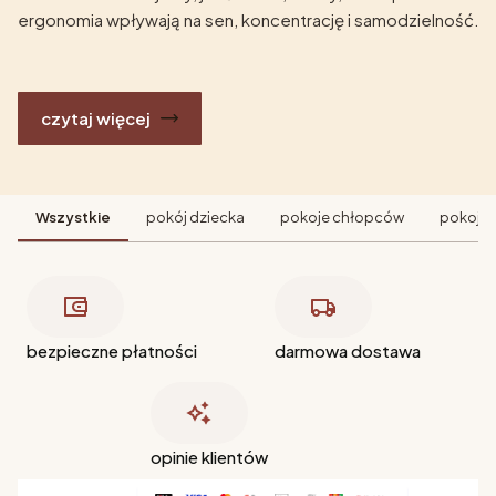
ergonomia wpływają na sen, koncentrację i samodzielność.
czytaj więcej
Wszystkie
pokój dziecka
pokoje chłopców
pokoje 
bezpieczne płatności
darmowa dostawa
opinie klientów