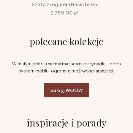
Szafa z regałem Basic biała
Cena
2 750,00 zł
polecane kolekcje
W małym pokoju nie ma miejsca na przypadki. Jeden
system mebli – ogromne możliwości aranżacji.
odkryj WOOW
inspiracje i porady