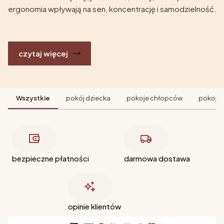
ergonomia wpływają na sen, koncentrację i samodzielność.
czytaj więcej
Wszystkie
pokój dziecka
pokoje chłopców
pokoje 
bezpieczne płatności
darmowa dostawa
opinie klientów