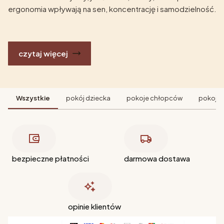
ergonomia wpływają na sen, koncentrację i samodzielność.
czytaj więcej
Wszystkie
pokój dziecka
pokoje chłopców
pokoje 
bezpieczne płatności
darmowa dostawa
opinie klientów