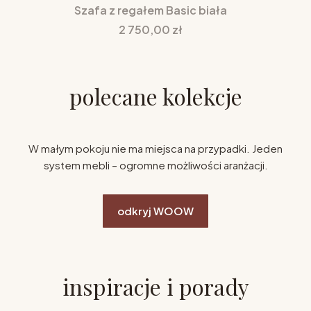
Szafa z regałem Basic biała
Cena
2 750,00 zł
polecane kolekcje
W małym pokoju nie ma miejsca na przypadki. Jeden
system mebli – ogromne możliwości aranżacji.
odkryj WOOW
inspiracje i porady