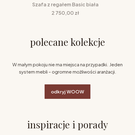
Szafa z regałem Basic biała
Cena
2 750,00 zł
polecane kolekcje
W małym pokoju nie ma miejsca na przypadki. Jeden
system mebli – ogromne możliwości aranżacji.
odkryj WOOW
inspiracje i porady