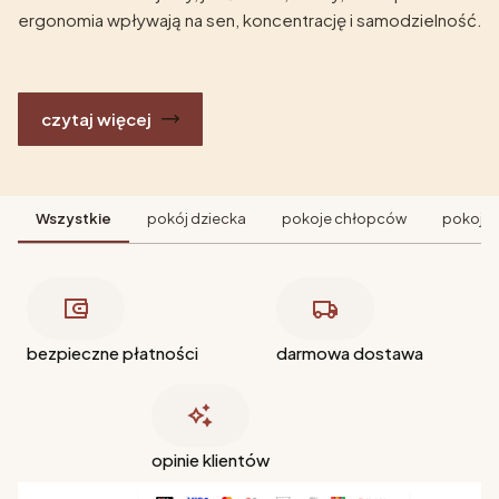
ergonomia wpływają na sen, koncentrację i samodzielność.
czytaj więcej
Wszystkie
pokój dziecka
pokoje chłopców
pokoje 
bezpieczne płatności
darmowa dostawa
opinie klientów