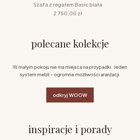
Szafa z regałem Basic biała
Cena
2 750,00 zł
polecane kolekcje
W małym pokoju nie ma miejsca na przypadki. Jeden
system mebli – ogromne możliwości aranżacji.
odkryj WOOW
inspiracje i porady