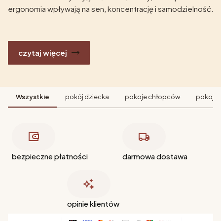
ergonomia wpływają na sen, koncentrację i samodzielność.
czytaj więcej
Wszystkie
pokój dziecka
pokoje chłopców
pokoje 
bezpieczne płatności
darmowa dostawa
opinie klientów