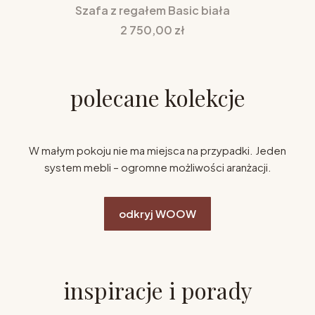
Szafa z regałem Basic biała
Cena
2 750,00 zł
polecane kolekcje
W małym pokoju nie ma miejsca na przypadki. Jeden
system mebli – ogromne możliwości aranżacji.
odkryj WOOW
inspiracje i porady