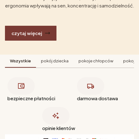
ergonomia wpływają na sen, koncentrację i samodzielność.
czytaj więcej
Wszystkie
pokój dziecka
pokoje chłopców
pokoje 
bezpieczne płatności
darmowa dostawa
opinie klientów