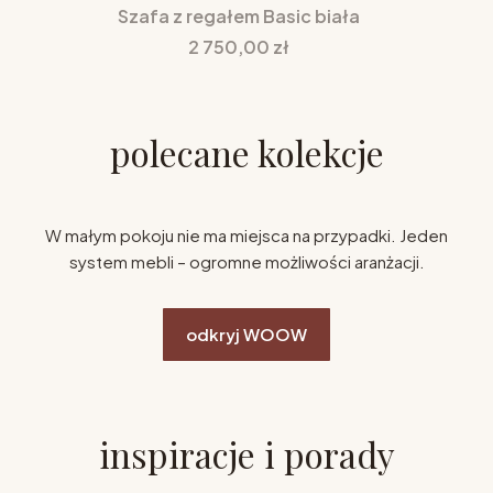
Szafa z regałem Basic biała
Cena
2 750,00 zł
polecane kolekcje
W małym pokoju nie ma miejsca na przypadki. Jeden
system mebli – ogromne możliwości aranżacji.
odkryj WOOW
inspiracje i porady