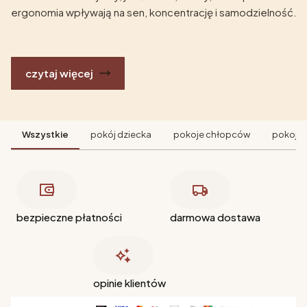
ergonomia wpływają na sen, koncentrację i samodzielność.
czytaj więcej
Wszystkie
pokój dziecka
pokoje chłopców
pokoje 
bezpieczne płatności
darmowa dostawa
opinie klientów