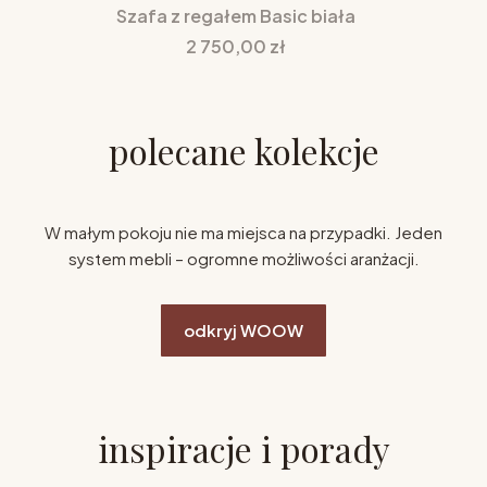
Szafa z regałem Basic biała
Cena
2 750,00 zł
polecane kolekcje
W małym pokoju nie ma miejsca na przypadki. Jeden
system mebli – ogromne możliwości aranżacji.
odkryj WOOW
inspiracje i porady