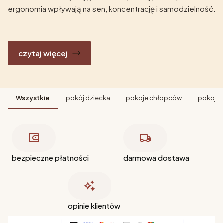
ergonomia wpływają na sen, koncentrację i samodzielność.
czytaj więcej
Wszystkie
pokój dziecka
pokoje chłopców
pokoje 
bezpieczne płatności
darmowa dostawa
opinie klientów