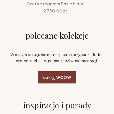
Szafa z regałem Basic biała
Cena
2 750,00 zł
polecane kolekcje
W małym pokoju nie ma miejsca na przypadki. Jeden
system mebli – ogromne możliwości aranżacji.
odkryj WOOW
inspiracje i porady