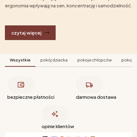
ergonomia wpływają na sen, koncentrację i samodzielność.
czytaj więcej
Wszystkie
pokój dziecka
pokoje chłopców
pokoje 
bezpieczne płatności
darmowa dostawa
opinie klientów