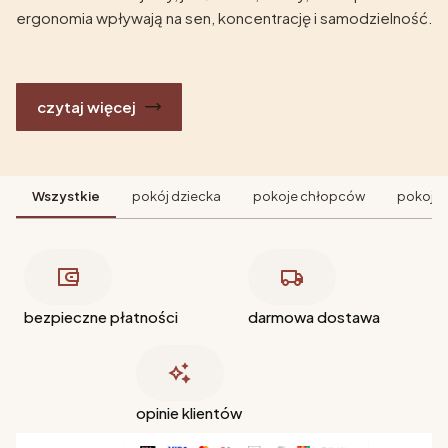
ergonomia wpływają na sen, koncentrację i samodzielność.
czytaj więcej
Wszystkie
pokój dziecka
pokoje chłopców
pokoje 
bezpieczne płatności
darmowa dostawa
opinie klientów