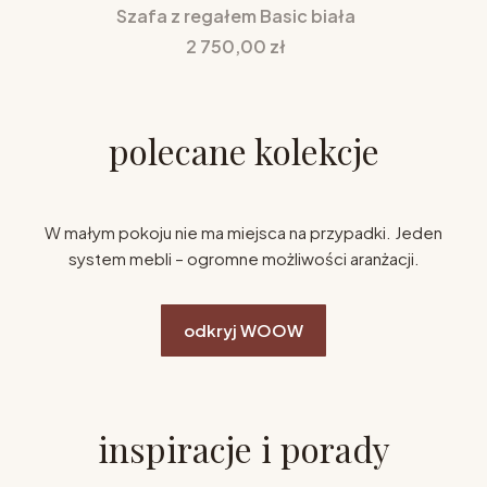
Szafa z regałem Basic biała
Cena
2 750,00 zł
polecane kolekcje
W małym pokoju nie ma miejsca na przypadki. Jeden
system mebli – ogromne możliwości aranżacji.
odkryj WOOW
inspiracje i porady